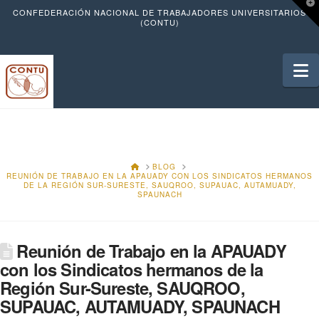
T
CONFEDERACIÓN NACIONAL DE TRABAJADORES UNIVERSITARIOS
t
(CONTU)
W
N
HOME
BLOG
REUNIÓN DE TRABAJO EN LA APAUADY CON LOS SINDICATOS HERMANOS
DE LA REGIÓN SUR-SURESTE, SAUQROO, SUPAUAC, AUTAMUADY,
SPAUNACH
Reunión de Trabajo en la APAUADY
con los Sindicatos hermanos de la
Región Sur-Sureste, SAUQROO,
SUPAUAC, AUTAMUADY, SPAUNACH