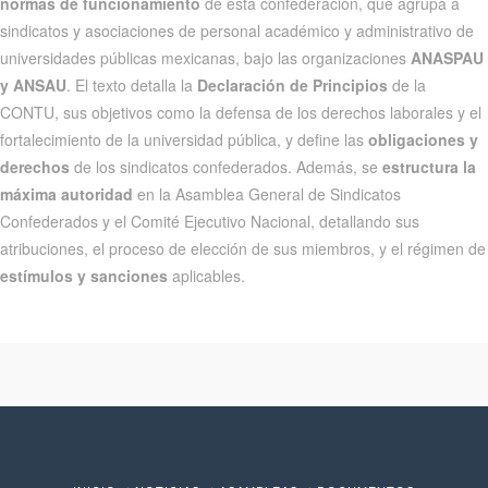
normas de funcionamiento
de esta confederación, que agrupa a
sindicatos y asociaciones de personal académico y administrativo de
universidades públicas mexicanas, bajo las organizaciones
ANASPAU
y ANSAU
. El texto detalla la
Declaración de Principios
de la
CONTU, sus objetivos como la defensa de los derechos laborales y el
fortalecimiento de la universidad pública, y define las
obligaciones y
derechos
de los sindicatos confederados. Además, se
estructura la
máxima autoridad
en la Asamblea General de Sindicatos
Confederados y el Comité Ejecutivo Nacional, detallando sus
atribuciones, el proceso de elección de sus miembros, y el régimen de
estímulos y sanciones
aplicables.