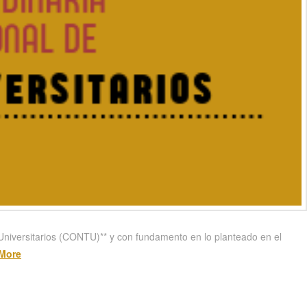
 Universitarios (CONTU)** y con fundamento en lo planteado en el
More