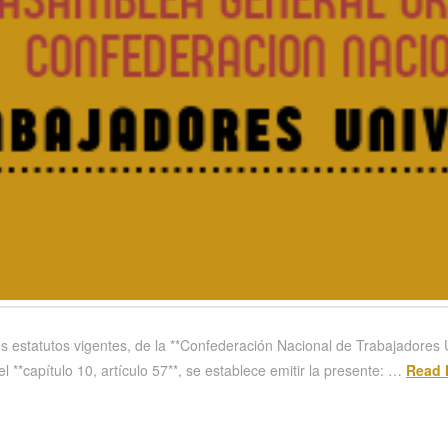
os estatutos vigentes, de la **Confederación Nacional de Trabajadores
 el **capítulo 10, artículo 57**, se establece emitir la presente: …
Read 