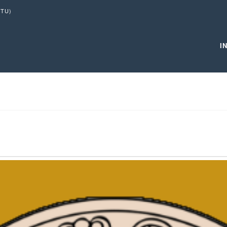
TU)
I