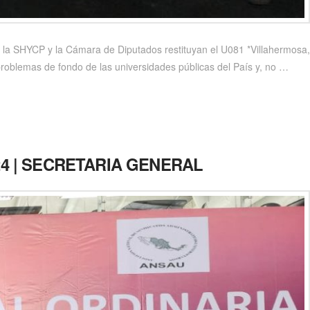
ue la SHYCP y la Cámara de Diputados restituyan el U081 *Villahermosa,
roblemas de fondo de las universidades públicas del País y, no …
24 | SECRETARIA GENERAL